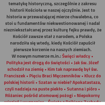
tematykę historyczną, szczególnie z zakresu
historii Kościoła w naszej ojczyźnie. Jest to
historia w przeważającej mierze chwalebna, co
stoi u fundamentów niekwestionowanej i nadal
niezniekształcanej przez kulturę fejku prawdy, że
Kościół zawsze stał z narodem, a Polska
narodziła się wtedy, kiedy Kościół zapuścił
pierwsze korzenie na naszych ziemiach.
W nowym numerze m.in.:
Święci władcy •
Polityka jest drogą do świętości • Jak św. Józef
schodził na ziemię • Kim tak naprawdę był św.
Franciszek • Pięciu Braci Męczenników • Klucz do
polskiej historii • Szatan w niebie? Apokatastaza,
czyli nadzieja na puste piekło • Sutanna i pióro •
Różaniec pośród atomowej pożogi • Niepokorny
więzień i wygnaniec • Święta z Dzikiego Zachodu