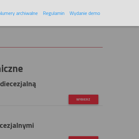
Numery archiwalne
Regulamin
Wydanie demo
niczne
diecezjalną
WYBIERZ
ecezjalnymi