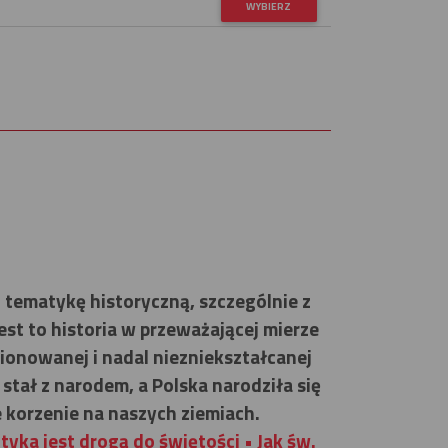
WYBIERZ
tematykę historyczną, szczególnie z
Jest to historia w przeważającej mierze
onowanej i nadal niezniekształcanej
stał z narodem, a Polska narodziła się
e korzenie na naszych ziemiach.
tyka jest drogą do świętości • Jak św.