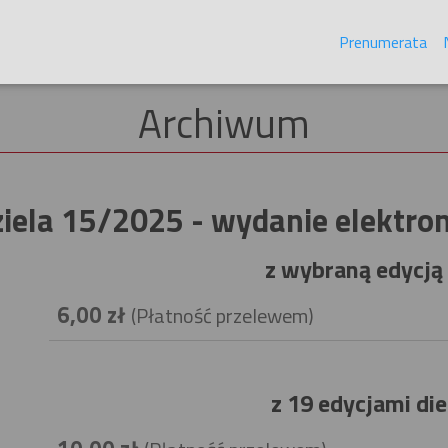
Prenumerata
Archiwum
iela 15/2025 - wydanie elektro
z wybraną edycją 
6,00 zł
(Płatność przelewem)
z 19 edycjami di