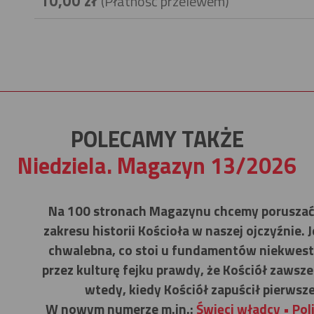
10,00 zł
(Płatność przelewem)
POLECAMY TAKŻE
Niedziela. Magazyn 13/2026
Na 100 stronach Magazynu chcemy poruszać 
zakresu historii Kościoła w naszej ojczyźnie. 
chwalebna, co stoi u fundamentów niekwesti
przez kulturę fejku prawdy, że Kościół zawsze 
wtedy, kiedy Kościół zapuścił pierwsz
W nowym numerze m.in.:
Święci władcy • Poli